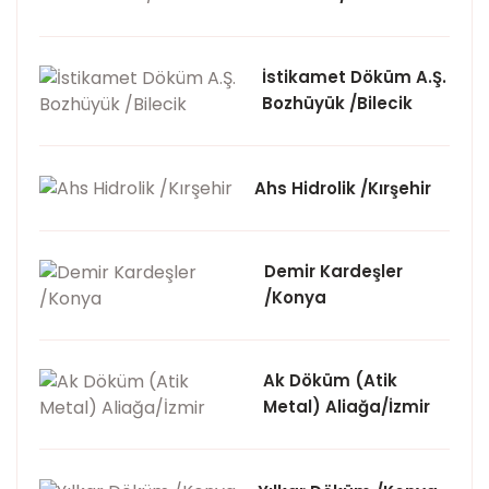
İstikamet Döküm A.Ş.
Bozhüyük /Bilecik
Ahs Hidrolik /Kırşehir
Demir Kardeşler
/Konya
Ak Döküm (Atik
Metal) Aliağa/İzmir