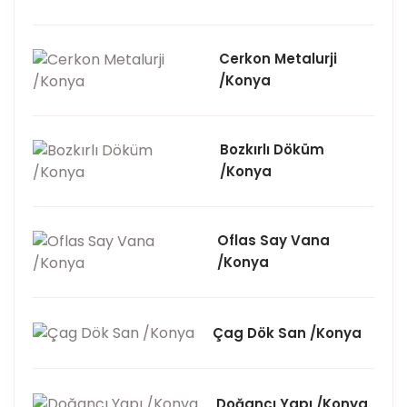
Cerkon Metalurji
/Konya
Bozkırlı Döküm
/Konya
Oflas Say Vana
/Konya
Çag Dök San /Konya
Doğancı Yapı /Konya