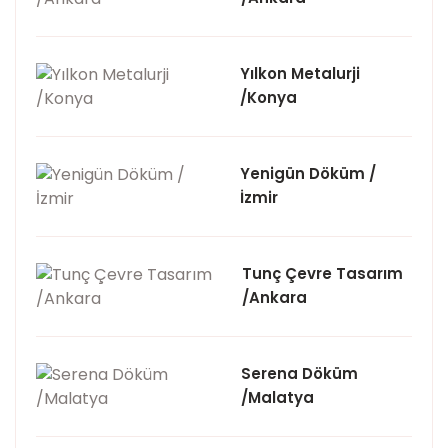
Yılkon Metalurji
/Konya
Yenigün Döküm /
İzmir
Tunç Çevre Tasarım
/Ankara
Serena Döküm
/Malatya