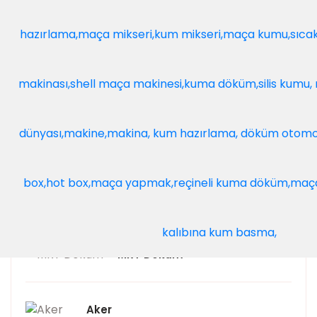
Milenyum Metalurji
Haspik
Nursa Metal
Tanrıkulu Döküm
MRT Döküm
Aker