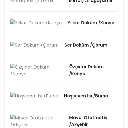
Metal) Aliağa/İzmir
Yılkar Döküm /Konya
Ser Döküm /Çorum
Özçınar Döküm
/Konya
Hoşseven Isı /Bursa
Mavcı Ototmotiv
/Akşehir