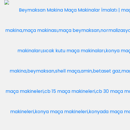
Mavcı Ototmotiv
/Akşehir
Anasayfa
Referanslar
Tarih :
Hizmet:
Mavcı Ototmotiv /Akşehir
10 LT Soğuk Kutu Maça Makinesi