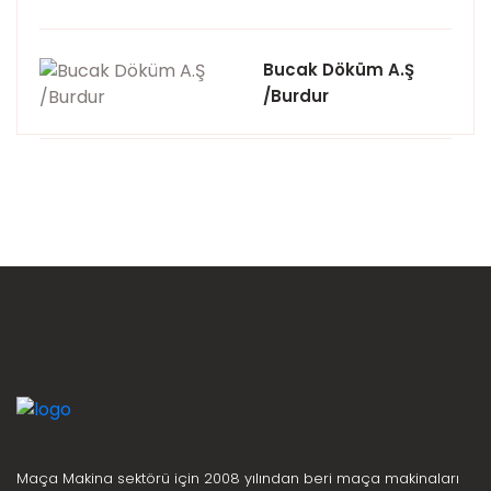
Bucak Döküm A.Ş
/Burdur
Maça Makina sektörü için 2008 yılından beri maça makinaları