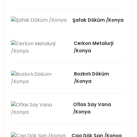
Şafak Döküm /Konya
Cerkon Metalurji
/Konya
Bozkırlı Döküm
/Konya
Oflas Say Vana
/Konya
Çag Dök San /Konya