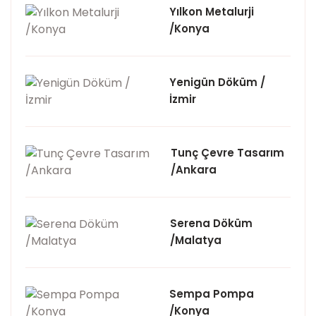
Yılkon Metalurji
/Konya
Yenigün Döküm /
İzmir
Tunç Çevre Tasarım
/Ankara
Serena Döküm
/Malatya
Sempa Pompa
/Konya